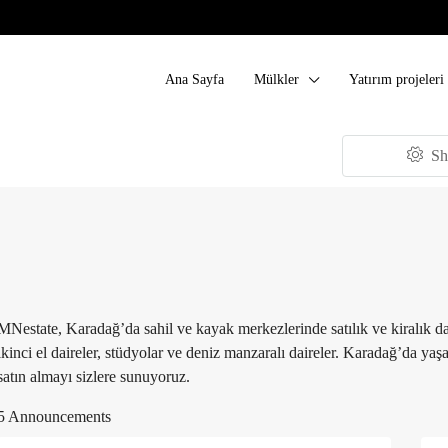
Ana Sayfa
Mülkler
Yatırım projeleri
Sh
MNestate, Karadağ’da sahil ve kayak merkezlerinde satılık ve kiralık dai
ikinci el daireler, stüdyolar ve deniz manzaralı daireler. Karadağ’da yaşam
satın almayı sizlere sunuyoruz.
5 Announcements