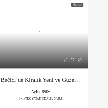
KIRALIK
Bečići’de Kiralık Yeni ve Güzel Daire
Aylık
650€
1+1 (TEK YATAK ODALI), DAIRE