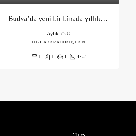
Budva’da yeni bir binada yıllık daire kiralama
Aylık
750€
1+1 (TEK YATAK ODALI), DAIRE
1
1
1
47
m²
Cities