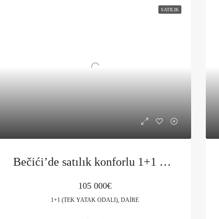
SATILIK
Bečići’de satılık konforlu 1+1 daire
105 000€
1+1 (TEK YATAK ODALI), DAIRE