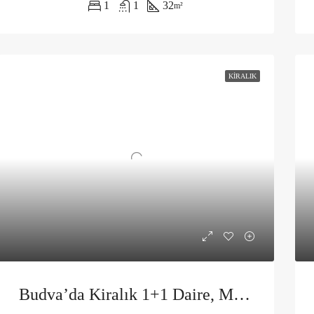
1
1
32
m²
KIRALIK
Budva’da Kiralık 1+1 Daire, Mercur Binası