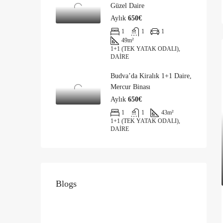
Güzel Daire
Aylık
650€
1
1
1
49
m²
1+1 (TEK YATAK ODALI),
DAIRE
Budva’da Kiralık 1+1 Daire,
Mercur Binası
Aylık
650€
1
1
43
m²
1+1 (TEK YATAK ODALI),
DAIRE
Blogs