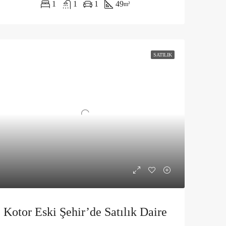
1
1
1
49
m²
SATILIK
Kotor Eski Şehir’de Satılık Daire