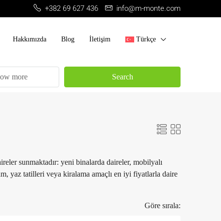
+382 69 627 436
info@m-monte.com
Hakkımızda
Blog
İletişim
Türkçe
ow more
Search
reler sunmaktadır: yeni binalarda daireler, mobilyalı
, yaz tatilleri veya kiralama amaçlı en iyi fiyatlarla daire
Göre sırala: