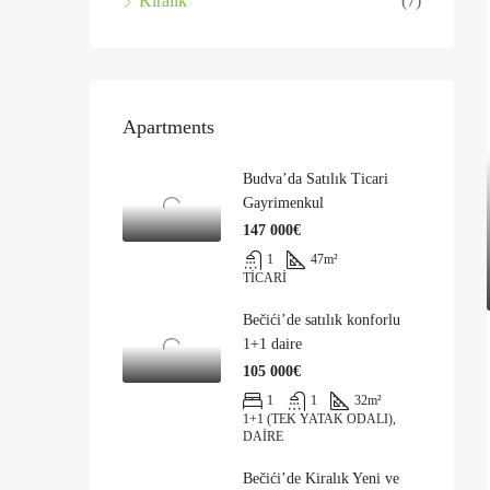
Kiralık
(7)
Apartments
Budva’da Satılık Ticari
Gayrimenkul
147 000€
1
47
m²
TICARI
Bečići’de satılık konforlu
1+1 daire
105 000€
1
1
32
m²
1+1 (TEK YATAK ODALI),
DAIRE
Bečići’de Kiralık Yeni ve