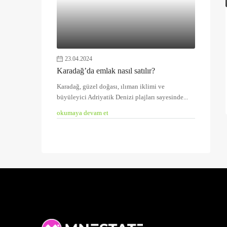
23.04.2024
Karadağ’da emlak nasıl satılır?
Karadağ, güzel doğası, ılıman iklimi ve
büyüleyici Adriyatik Denizi plajları sayesinde...
okumaya devam et