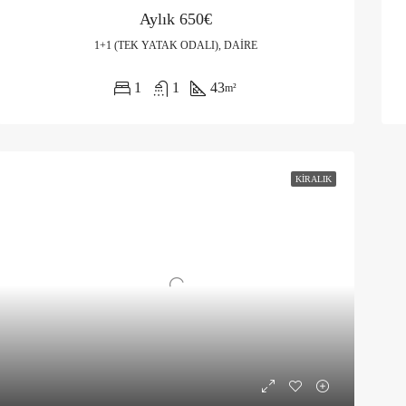
Aylık
650€
1+1 (TEK YATAK ODALI), DAIRE
1
1
43
m²
KIRALIK