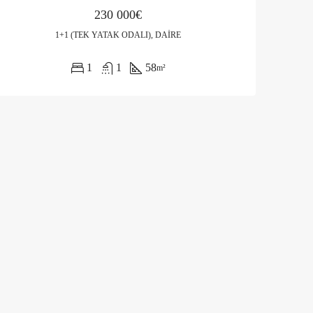
230 000€
1+1 (TEK YATAK ODALI), DAIRE
1
1
58
m²