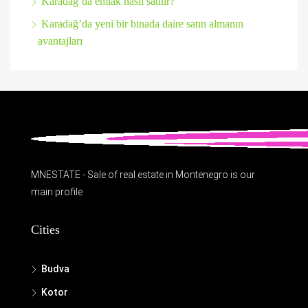
Karadağ’da emlak nasıl satılır?
Karadağ’da yeni bir binada daire satın almanın
avantajları
MNESTATE - Sale of real estate in Montenegro is our
main profile
Cities
Budva
Kotor