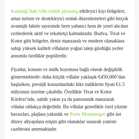
Karadağ’daki villa emlak piyasası
, etkileyici kıyı bölgeleri,
artan turizm ve destekleyici emlak düzenlemeleri gibi birçok
avantajlı faktör sayesinde hem yabancı hem de yerel alıcıları
cezbederek aktif ve rekabetçi kalmaktadır. Budva, Tivat ve
Kotor gibi bölgeler, deniz manzaralı ve modern olanaklara
sahip yüksek kaliteli villaların yoğun talep gördüğü yerler
arasında özellikle popülerdir.
Fiyatlar, konum ve mülk boyutuna bağlı olarak değişiklik
göstermektedir: daha küçük villalar yaklaşık €450,000’dan
başlarken, prestijli konumlardaki lüks mülklerin fiyatı €1.5
milyonun üzerine çıkabilir. Özellikle Tivat ve Kotor
Körfezi’nde, sahile yakın ya da panoramik manzaralı
villalar oldukça değerlidir. Bu villalar genellikle özel yüzme
havuzları, plajlara yakınlık ve
Porto Montenegro
gibi üst
düzey altyapılara erişim gibi olanaklar sunarak yatırım
cazibesini artırmaktadır.