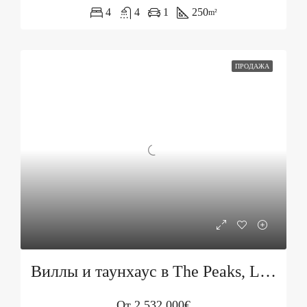
4
4
1
250
m²
ПРОДАЖА
Виллы и таунхаус в The Peaks, Luštica Bay
От
2 532 000€