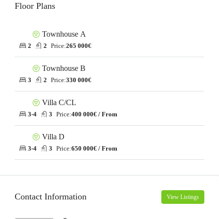
Floor Plans
Townhouse А
2
2
Price:
265 000€
Townhouse B
3
2
Price:
330 000€
Villa C/CL
3-4
3
Price:
400 000€ / From
Villa D
3-4
3
Price:
650 000€ / From
Contact Information
View Listings