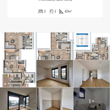
1
1
43
m²
1+