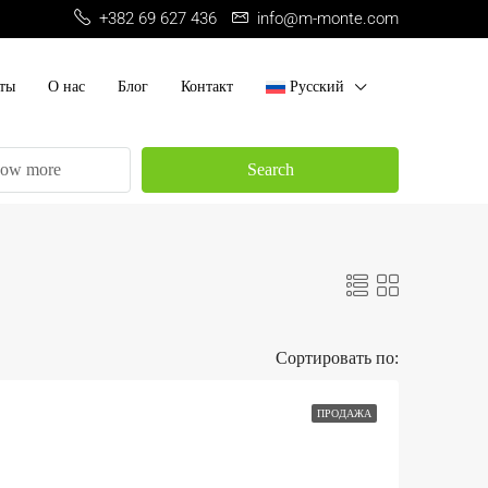
+382 69 627 436
info@m-monte.com
ты
О нас
Блог
Контакт
Русский
ow more
Search
Сортировать по:
ПРОДАЖА