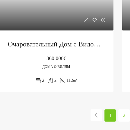
Очаровательный Дом с Видом на Море в Режевичах
360 000€
ДОМА & ВИЛЛЫ
2
2
112
m²
1
2