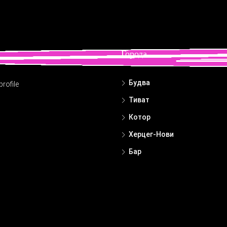
Города
Будва
rofile
Тиват
Котор
Херцег-Нови
Бар