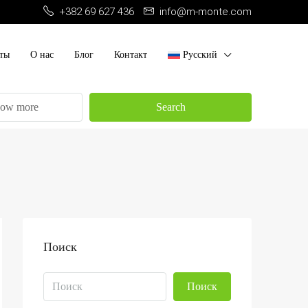
+382 69 627 436
info@m-monte.com
ты
О нас
Блог
Контакт
Русский
ow more
Search
Поиск
Поиск